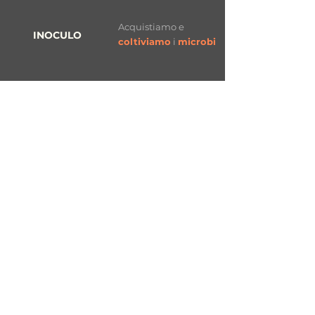
Acquistiamo e
INOCULO
coltiviamo
i
microbi
REFLUO
VASCA VUOTA
Qui avviene la
magia
: i
microbi
mangiano il
refluo
e la colonia cresce
VASCA PIENA
La
vasca
piena è svuotata e
riutilizzata
, il
contenuto
viene
separato