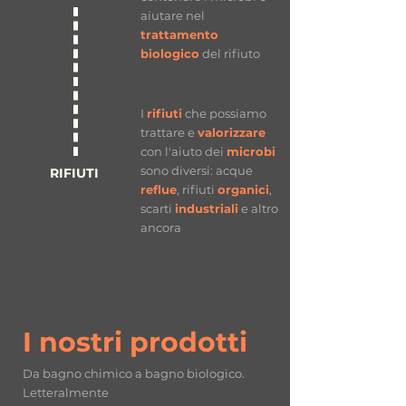
aiutare nel
trattamento
biologico
del rifiuto
I
rifiuti
che possiamo
trattare e
valorizzare
con l'aiuto dei
microbi
sono diversi: acque
RIFIUTI
reflue
, rifiuti
organici
,
scarti
industriali
e altro
ancora
I nostri prodotti
Da bagno chimico a bagno biologico.
Letteralmente