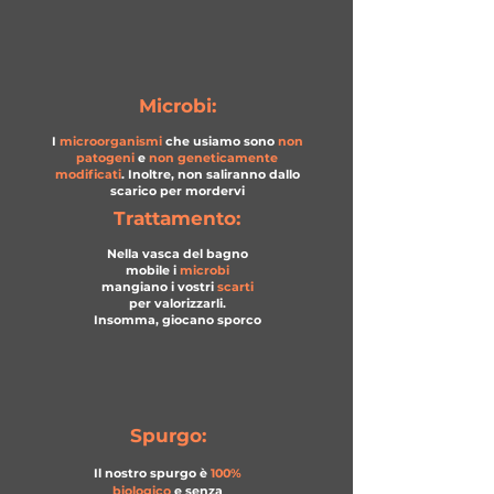
Mic
robi:
I
microorganis
mi
che usiamo sono
non
patogeni
e
non geneticamente
modificati
. Inoltre, non saliranno dallo
scarico per mordervi
Trattamento:
Nella vasca del bagno
mobile i
microbi
mangiano i vostri
scarti
per valorizzarli.
Insomma, giocano sporco
Spurgo:
I
l nostro spurgo è
100%
biologico
e senza