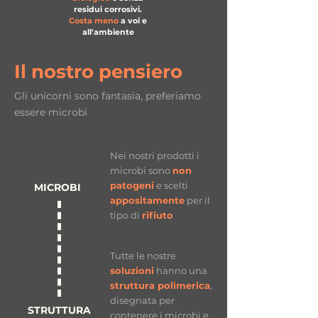
residui corrosivi.
Costa meno
a vo
i e
all'ambiente
Il nostro pensiero
Gli unicorni sono fantasia, preferiamo
essere microbi
Nei nostri prodotti i
microbi sono
non
patogeni
e scelti
MICROBI
appositamente
per il
tipo di
rifiuto
Tutte le nostre
soluzioni
hanno una
struttura polimerica
,
disegnata per
STRUTTURA
contenere i microbi e