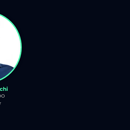
chi
OO
r