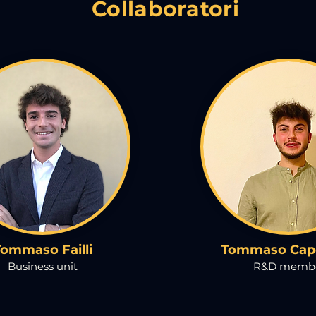
Collaboratori
ommaso Failli
Tommaso Cap
Business unit
R&D memb