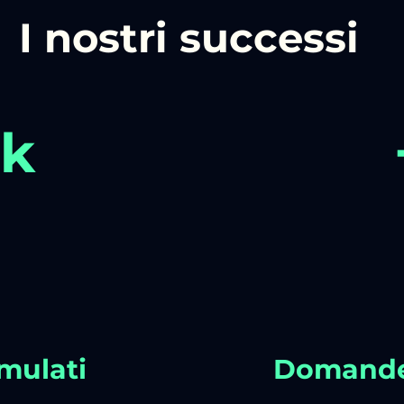
I nostri successi
0k
mulati
Domande 